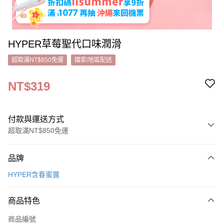
HYPER草莓聖代口味潤滑
超取滿NT$850免運
國家/地區配送
NT$319
付款與運送方式
超取滿NT$850免運
付款方式
品牌
信用卡一次付款
HYPER含春蜜露
超商取貨付款
商品特色
LINE Pay
商品編號
Apple Pay