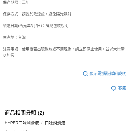
保存期限：三年
保存方式：請置於陰涼處，避免陽光照射
製造日期(西元年/月/日)：詳見包裝說明
生產地：台灣
注意事項：使用後若出現過敏或不適現象，請立即停止使用，並以大量清
水沖洗
顯示電腦版詳細說明
客服
商品相關分類 (2)
HYPER口味潤滑液
口味潤滑液