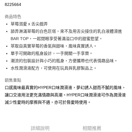
8225664
街口支付
商品特色
悠遊付
草莓溺愛ｘ舌尖戲弄
ATM付款
舔弄淋滿草莓的白色巨塔，來不及用舌尖接住的乳白液體滑進
BAR TOP，一起閉眼享受著滿溢口中的甜蜜慾望。
運送方式
萃取自真實草莓的香氣與甜味，風味真實誘人。
單手可開啟的瓶身設計，一手開關一手享樂。
全家取貨付款
潮流的包裝設計與小巧的瓶身，方便攜帶也代表情趣品味。
每筆NT$80，滿NT$850(含以上)免運費
水性潤滑液配方，可使用在玩具與乳膠製品上。
7-11取貨付款
銷售重點
每筆NT$80，滿NT$850(含以上)免運費
口感風味最真實的HYPER口味潤滑液，夢幻誘人甜而不膩的風味，
宅配
讓口交液用法更充滿情趣與高潮。HYPER口味潤滑液可作為潤滑液
每筆NT$70，滿NT$850(含以上)免運費
減少性愛時的摩擦與不適，亦可於唇愛時使用。
海外配送
查看運費
詳細說明
相關推薦