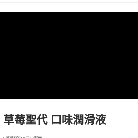
草莓聖代
口味潤滑液