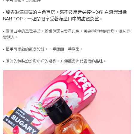
•
草莓溺愛ｘ舌尖戲弄
舔弄淋滿草莓的白色巨塔，來不及用舌尖接住的乳白液體滑進
•
BAR TOP
，一起閉眼享受著滿溢口中的甜蜜慾望
。
•
滿溢口中的草莓芬芳，
粉嫩與濡白雙重印象，舌尖挑逗喚醒巨塔，風味真
實誘人。
• 單手可開啟的瓶身設計，一手開關一手享樂。
• 潮流的包裝設計與小巧的瓶身，方便攜帶也代表情趣品味。