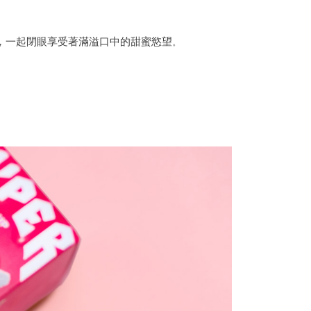
，一起閉眼享受著滿溢口中的甜蜜慾望
。