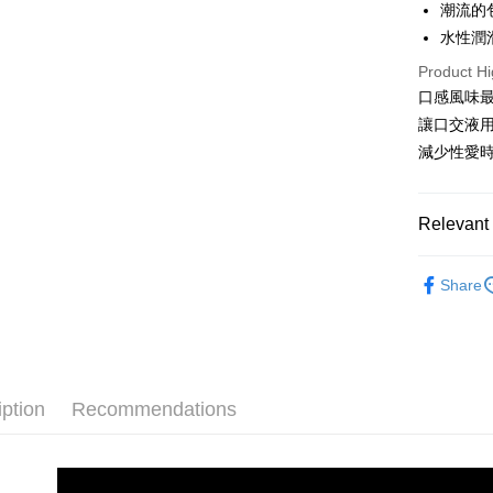
潮流的
全家取貨
水性潤
NT$80/orde
Product Hi
口感風味最
7-11取貨
讓口交液用
NT$80/orde
減少性愛
宅配
NT$70/orde
Relevant 
Internatio
HYPER
Share
Popular 
iption
Recommendations