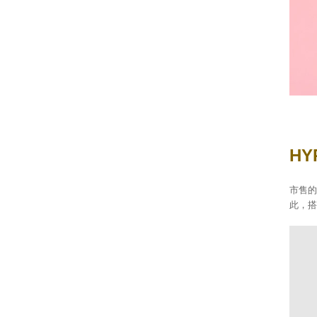
H
市售的
此，