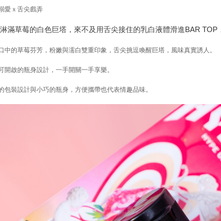
溺愛ｘ舌尖戲弄
弄淋滿草莓的白色巨塔，來不及用舌尖接住的乳白液體滑進
BAR TOP
口中的草莓芬芳，
粉嫩與濡白雙重印象，舌尖挑逗喚醒巨塔，風味真實誘人。
手可開啟的瓶身設計，一手開關一手享樂。
流的包裝設計與小巧的瓶身，方便攜帶也代表情趣品味。