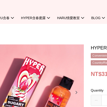
RU含春
HYPER含春蜜露
HARU情愛教室
BLOG
HYP
Convenienc
Country/Re
NT$3
Quantity