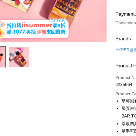
Payment 
Convenien
Payment
Brands
Credit Car
HYPER
Convenien
Product 
LINE Pay
Product N
Apple Pay
8225664
JKOPAY
Product F
草莓溺
Easy Walle
舔弄淋
ATM Trans
BAR
萃取自
單手可
Shipping