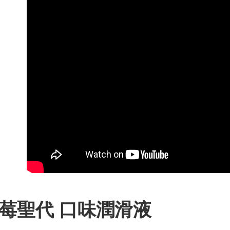
莓聖代
口味潤滑液