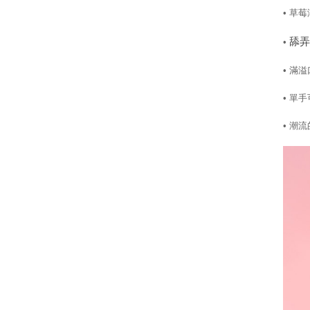
•
草莓
舔
•
•
滿溢
• 單
• 潮