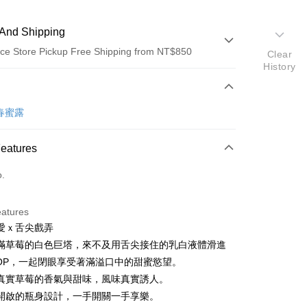
And Shipping
ce Store Pickup Free Shipping from NT$850
Clear
History
 Method
d (Full Payment)
含春蜜露
ce Store Pickup and Pay
Features
o.
eatures
愛ｘ舌尖戲弄
t
滿草莓的白色巨塔，來不及用舌尖接住的乳白液體滑進
fer
 TOP，一起閉眼享受著滿溢口中的甜蜜慾望。
真實草莓的香氣與甜味，風味真實誘人。
開啟的瓶身設計，一手開關一手享樂。
 Method