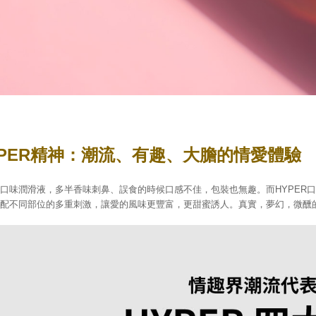
YPER精神：潮流、有趣、大膽的情愛體驗
口味潤滑液，多半香味刺鼻、誤食的時候口感不佳，包裝也無趣。而HYPER
搭配不同部位的多重刺激，讓愛的風味更豐富，更甜蜜誘人。真實，夢幻，微醺