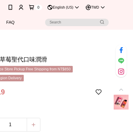
0
English (US)
TWD
FAQ
ER草莓聖代口味潤滑
e Store Pickup Free Shipping from NT$850
gion Delivery
19