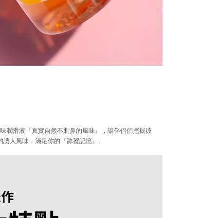
口味潤滑液『真實自然不刺鼻的風味』，讓伴侶們挖掘彼
的誘人風味，滿足你的『舔蜜記憶』。