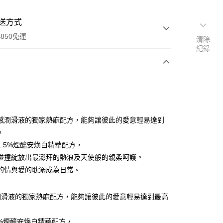
送方式
850免運
清除
紀錄
次付款
付款
感潤滑液的獨家熱麻配方，能夠讓彼此的愛意輕易達到
，
1.5%煙醯安煥白精華配方，
碰撞綻放出最澎拜的熱浪及天使般的親柔呵護。
的情與愛的耽溺成為日常。
潤滑液的獨家熱麻配方，能夠讓彼此的愛意輕易達到最高
5%煙醯安煥白精華配方，