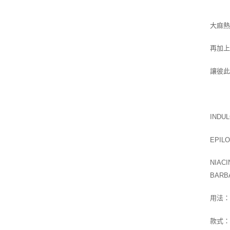
大麻
再加上
讓彼
IND
EPIL
NIAC
BARBA
用法
款式