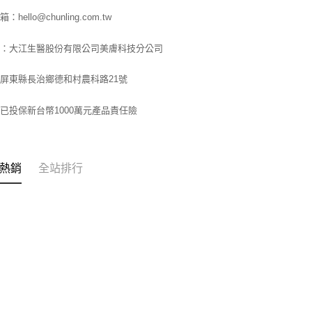
hello@chunling.com.tw
廠：大江生醫股份有限公司美膚科技分公司
屏東縣長治鄉德和村農科路21號
已投保新台幣1000萬元產品責任險
熱銷
全站排行