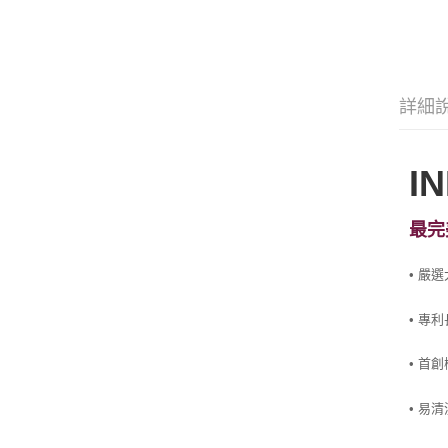
詳細
I
最完
•
嚴選
•
專利
•
首創
•
易清