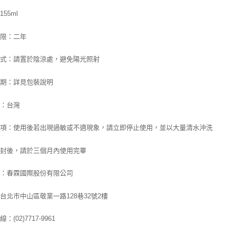
55ml
期限：
二年
方式：請置於陰涼處，避免陽光照射
日期：詳見包裝說明
地：台灣
事項：使用後若出現過敏或不適現象，請立即停止使用，並以大量清水沖洗
開封後，請於三個月內使用完畢
商：春霖國際股份有限公司
台北市中山區敬業一路128巷32號2樓
：(02)7717-9961