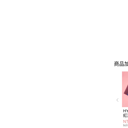
商品加
H
紅
｜
NT
NT