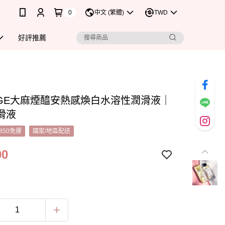
0
中文 (繁體)
TWD
好評推薦
ULGE大麻煙醯安熱感煥白水溶性潤滑液｜
滑液
850免運
國家/地區配送
00