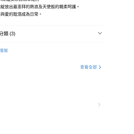
撞綻放出最澎拜的熱浪及天使般的親柔呵護。
付款
情與愛的耽溺成為日常。
0，滿NT$850(含以上)免運費
付款
類 (3)
0，滿NT$850(含以上)免運費
液 x 激潮露
HARU熱感潤滑液全系列
客服
麻熱感潤滑液與高潮液
大麻系情愛
0，滿NT$850(含以上)免運費
 / 口交液【專區】
查看全部
查看運費