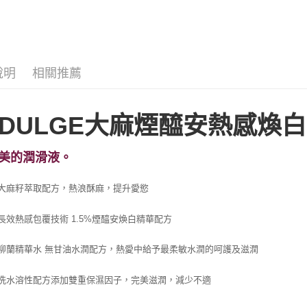
說明
相關推薦
NDULGE大麻煙醯安熱感煥
美的潤滑液。
大麻籽萃取配方，熱浪酥麻，提升愛慾
長效熱感包覆技術 1.5%煙醯安煥白精華配方
柳蘭精華水 無甘油水潤配方，熱愛中給予最柔敏水潤的呵護及滋潤
洗水溶性配方添加雙重保濕因子，完美滋潤，減少不適