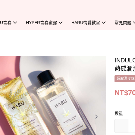
RU含春
HYPER含春蜜露
HARU情愛教室
常見問題
IND
熱感潤
超取滿NT$
NT$7
數量