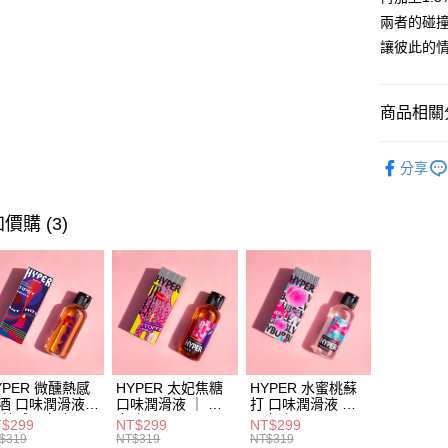
運送方式
兩者的碰
全家取貨
讓彼此的
每筆NT$8
7-11取貨
商品相關分
每筆NT$8
HARU潤滑
宅配
分享
HARU大
每筆NT$7
熱感潤滑液
價購 (3)
海外配送
YPER 微醺熱感
HYPER 太妃焦糖
HYPER 水蜜桃蘇
酒 口味潤滑液
口味潤滑液 ｜ 口
打 口味潤滑液 ｜
 熱感口交液
交液 – Let's
口交液 – Let's
$299
NT$299
NT$299
HARU.
HARU.
$319
NT$319
NT$319