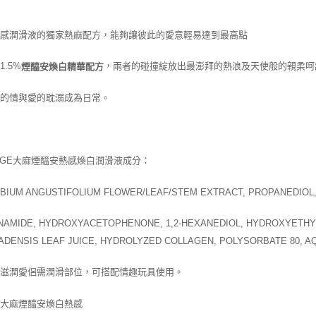
熱感潤滑液的獨家熱麻配方，能夠讓彼此的愛意輕易達到最高點
1.5%
，兩者的碰撞綻放出最澎拜的熱浪及天使般的親柔呵
煙醯安煥白精華配方
此的情與愛的耽溺成為日常。
ULGE大麻煙醯安熱感煥白潤滑液成分：
OBIUM ANGUSTIFOLIUM FLOWER/LEAF/STEM EXTRACT, PROPANEDIOL,
INAMIDE, HYDROXYACETOPHENONE, 1,2-HEXANEDIOL, HYDROXYETHY
DENSIS LEAF JUICE, HYDROLYZED COLLAGEN, POLYSORBATE 80, AQ
：滋潤愛侶需潤滑部位，可搭配情趣玩具使用。
：
大麻煙醯安煥白熱感