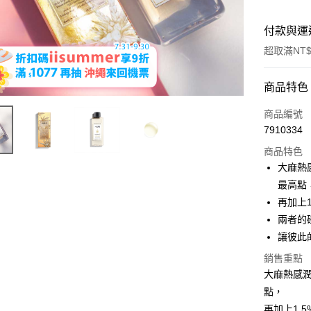
付款與運
超取滿NT$
付款方式
商品特色
信用卡一
商品編號
7910334
超商取貨
商品特色
LINE Pay
大麻熱
最高點
Apple Pay
再加上
街口支付
兩者的
讓彼此
悠遊付
銷售重點
ATM付款
大麻熱感
點，
再加上1.