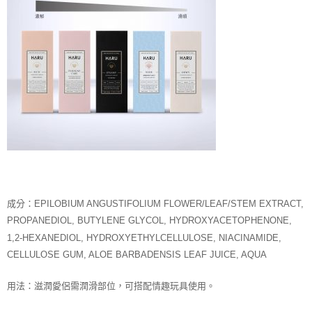
成分：EPILOBIUM ANGUSTIFOLIUM FLOWER/LEAF/STEM EXTRACT,
PROPANEDIOL, BUTYLENE GLYCOL, HYDROXYACETOPHENONE,
1,2-HEXANEDIOL, HYDROXYETHYLCELLULOSE, NIACINAMIDE,
CELLULOSE GUM, ALOE BARBADENSIS LEAF JUICE, AQUA
用法：滋潤愛侶需潤滑部位，可搭配情趣玩具使用。