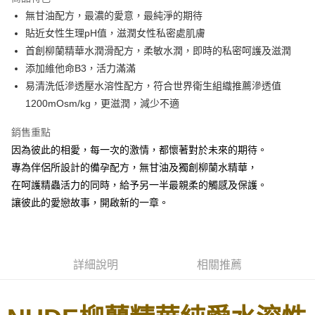
Apple Pay
無甘油配方，最濃的愛意，最純淨的期待
貼近女性生理pH值，滋潤女性私密處肌膚
街口支付
首創柳蘭精華水潤滑配方，柔敏水潤，即時的私密呵護及滋潤
悠遊付
添加維他命B3，活力滿滿
易清洗低滲透壓水溶性配方，符合世界衛生組織推薦滲透值
ATM付款
1200mOsm/kg，更滋潤，減少不適
運送方式
銷售重點
全家取貨付款
因為彼此的相愛，每一次的激情，都懷著對於未來的期待。
每筆NT$80，滿NT$850(含以上)免運費
專為伴侶所設計的備孕配方，無甘油及獨創柳蘭水精華，
在呵護精蟲活力的同時，給予另一半最親柔的觸感及保護。
7-11取貨付款
讓彼此的愛戀故事，開啟新的一章。
每筆NT$80，滿NT$850(含以上)免運費
宅配
每筆NT$70，滿NT$850(含以上)免運費
詳細說明
相關推薦
海外配送
查看運費