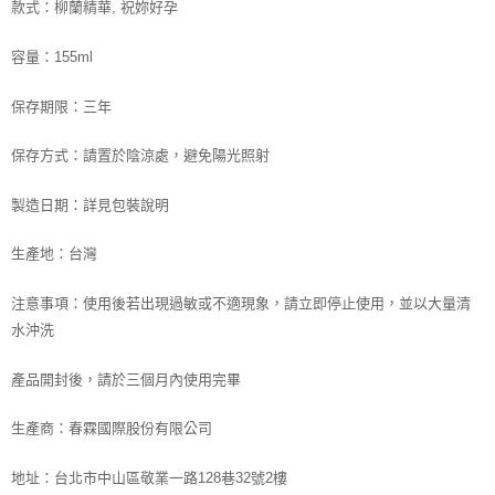
款式：柳蘭精華, 祝妳好孕
容量：155ml
保存期限：三年
保存方式：請置於陰涼處，避免陽光照射
製造日期：詳見包裝說明
生產地：台灣
注意事項：使用後若出現過敏或不適現象，請立即停止使用，並以大量清
水沖洗
產品開封後，請於三個月內使用完畢
生產商：春霖國際股份有限公司
地址：台北市中山區敬業一路128巷32號2樓