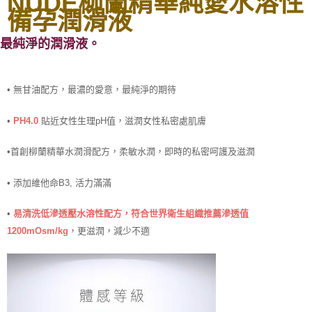
NUDE柳蘭精華純愛水溶性
備孕潤滑液
。
最純淨的潤滑液
•
無甘油配方，最濃的愛意，最純淨的期待
•
PH4.0
貼近女性生理pH值，滋潤女性私密處肌膚
•
首創柳蘭精華水潤滑配方，柔敏水潤，即時的私密呵護及滋潤
•
添加維他命B3, 活力滿滿
•
易清洗低滲透壓水溶性配方，符合世界衛生組織推薦滲透值
1200mOsm/kg
，更滋潤，減少不適