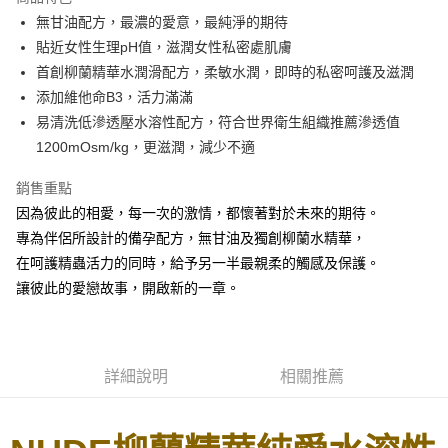
Apple Pay
無甘油配方，最濃的愛意，最純淨的期待
貼近女性生理pH值，滋潤女性私密處肌膚
街口支付
首創柳蘭精華水潤滑配方，柔敏水潤，即時的私密呵護及滋潤
悠遊付
添加維他命B3，活力滿滿
易清洗低滲透壓水溶性配方，符合世界衛生組織推薦滲透值
ATM付款
1200mOsm/kg，更滋潤，減少不適
運送方式
銷售重點
全家取貨付款
因為彼此的相愛，每一次的激情，都懷著對於未來的期待。
每筆NT$80，滿NT$850(含以上)免運費
專為伴侶所設計的備孕配方，無甘油及獨創柳蘭水精華，
在呵護精蟲活力的同時，給予另一半最親柔的觸感及保護。
7-11取貨付款
讓彼此的愛戀故事，開啟新的一章。
每筆NT$80，滿NT$850(含以上)免運費
宅配
每筆NT$70，滿NT$850(含以上)免運費
詳細說明
相關推薦
海外配送
查看運費