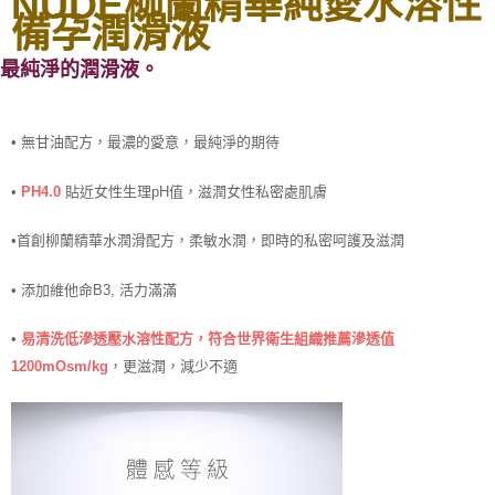
NUDE柳蘭精華純愛水溶性
備孕潤滑液
。
最純淨的潤滑液
•
無甘油配方，最濃的愛意，最純淨的期待
•
PH4.0
貼近女性生理pH值，滋潤女性私密處肌膚
•
首創柳蘭精華水潤滑配方，柔敏水潤，即時的私密呵護及滋潤
•
添加維他命B3, 活力滿滿
•
易清洗低滲透壓水溶性配方，符合世界衛生組織推薦滲透值
1200mOsm/kg
，更滋潤，減少不適