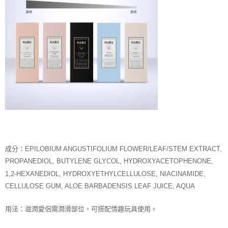
成分：EPILOBIUM ANGUSTIFOLIUM FLOWER/LEAF/STEM EXTRACT,
PROPANEDIOL, BUTYLENE GLYCOL, HYDROXYACETOPHENONE,
1,2-HEXANEDIOL, HYDROXYETHYLCELLULOSE, NIACINAMIDE,
CELLULOSE GUM, ALOE BARBADENSIS LEAF JUICE, AQUA
用法：滋潤愛侶需潤滑部位，可搭配情趣玩具使用。