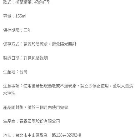
款式：柳蘭精華, 祝妳好孕
容量：155ml
保存期限：三年
保存方式：請置於陰涼處，避免陽光照射
製造日期：詳見包裝說明
生產地：台灣
注意事項：使用後若出現過敏或不適現象，請立即停止使用，並以大量清
水沖洗
產品開封後，請於三個月內使用完畢
生產商：春霖國際股份有限公司
地址：台北市中山區敬業一路128巷32號2樓