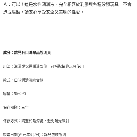
Ａ：
可以！這是
水性潤滑液
，完全相容於乳膠與各種矽膠玩具，不會
造成腐蝕，請安心享受安全又美味的性愛。
成分：
請見各口味單品說明頁
用法：滋潤愛侶需潤滑部位，可搭配情趣玩具使用
款式：
口味潤滑液綜合組
容量：50ml
*3
保存期限：三年
保存方式：請置於陰涼處，避免陽光照射
製造日期(西元年/月/日)：詳見包裝說明