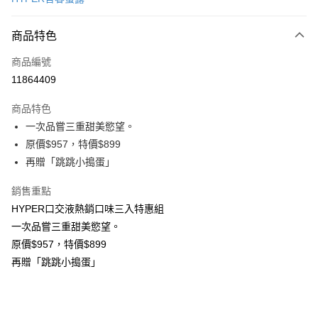
超商取貨付款
商品特色
LINE Pay
商品編號
Apple Pay
11864409
街口支付
商品特色
悠遊付
一次品嘗三重甜美慾望。
ATM付款
原價$957，特價$899
再贈「跳跳小搗蛋」
運送方式
銷售重點
全家取貨付款
HYPER口交液熱銷口味三入特惠組
每筆NT$80，滿NT$850(含以上)免運費
一次品嘗三重甜美慾望。
原價$957，特價$899
7-11取貨付款
再贈「跳跳小搗蛋」
每筆NT$80，滿NT$850(含以上)免運費
宅配
每筆NT$70，滿NT$850(含以上)免運費