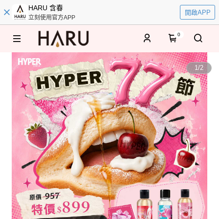
HARU 含春
開啟APP
立刻使用官方APP
0
1
/
2