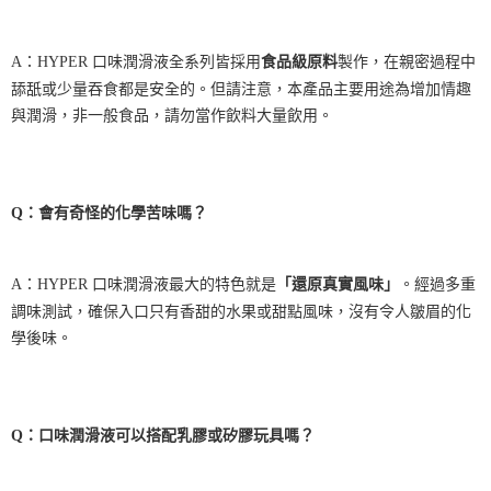
A
：
HYPER 口味潤滑液全系列皆採用
食品級原料
製作，在親密過程中
舔舐或少量吞食都是安全的。但請注意，本產品主要用途為增加情趣
與潤滑，非一般食品，請勿當作飲料大量飲用。
Q
：會有奇怪的化學苦味嗎？
A
：
HYPER 口味潤滑液最大的特色就是
「還原真實風味」
。經過多重
調味測試，確保入口只有香甜的水果或甜點風味，沒有令人皺眉的化
學後味。
Q：
口味潤滑液
可以搭配乳膠或矽膠玩具嗎？