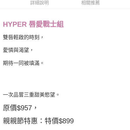
詳細說明
相關推薦
海外配送
查看運費
HYPER 唇愛戰士組
雙唇輕啟的時刻，
愛憐與渴望，
期待一同被填滿。
一次品嘗三重甜美慾望。
原價$957，
親親節特惠：特價$899