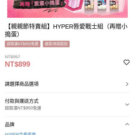
【親親節特賣組】HYPER唇愛戰士組（再贈小
搗蛋）
超取滿NT$850免運
國家/地區配送
NT$957
NT$899
請選擇商品選項
付款與運送方式
超取滿NT$850免運
付款方式
品牌
信用卡一次付款
HYPER含春蜜露