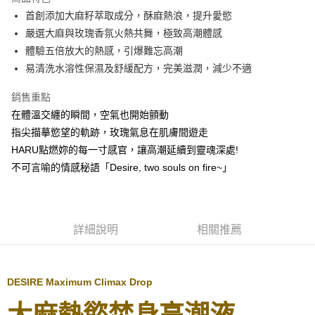
Apple Pay
首創添加大麻籽萃取成分，酥麻熱浪，提升愛慾
嚴選大麻與玫瑰香氛火熱共舞，極致高潮體感
街口支付
體驗五倍放大的熱感，引爆難忘高潮
悠遊付
易清洗水溶性保濕及舒緩配方，完美滋潤，減少不適
ATM付款
銷售重點
在體溫交纏的瞬間，空氣也開始顫動
運送方式
指尖描摹慾望的軌跡，玫瑰氣息在肌膚間遊走
全家取貨付款
HARU點燃妳的每一寸感官，讓高潮延續到靈魂深處!
每筆NT$80，滿NT$850(含以上)免運費
不可言喻的情感秘語「Desire, two souls on fire~」
7-11取貨付款
每筆NT$80，滿NT$850(含以上)免運費
詳細說明
相關推薦
宅配
每筆NT$70，滿NT$850(含以上)免運費
DESIRE Maximum Climax Drop
海外配送
查看運費
大麻熱慾焚身高潮液