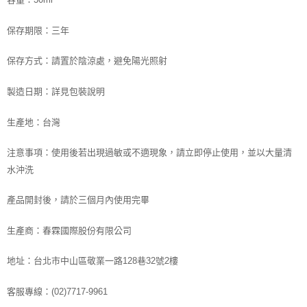
保存期限：
三年
保存方式：請置於陰涼處，避免陽光照射
製造日期：詳見包裝說明
生產地：台灣
注意事項：使用後若出現過敏或不適現象，請立即停止使用，並以大量清
水沖洗
產品開封後，請於三個月內使用完畢
生產商：春霖國際股份有限公司
地址：台北市中山區敬業一路128巷32號2樓
客服專線：(02)7717-9961