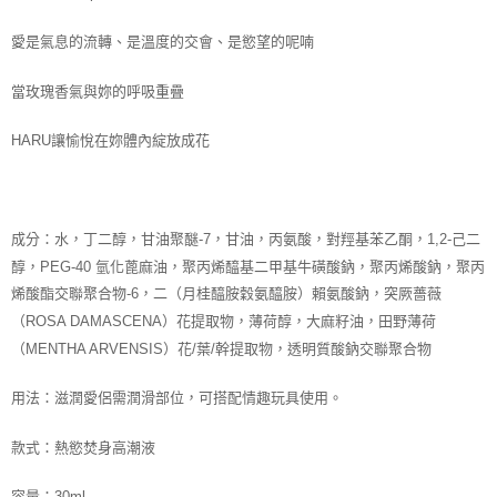
愛是氣息的流轉、是溫度的交會、是慾望的呢喃
當玫瑰香氣與妳的呼吸重疊
HARU讓愉悅在妳體內綻放成花
成分：
水，丁二醇，甘油聚醚-7，甘油，丙氨酸，對羥基苯乙酮，1,2-己二
醇，PEG-40 氫化蓖麻油，聚丙烯醯基二甲基牛磺酸鈉，聚丙烯酸鈉，聚丙
烯酸酯交聯聚合物-6，二（月桂醯胺穀氨醯胺）賴氨酸鈉，突厥薔薇
（ROSA DAMASCENA）花提取物，薄荷醇，大麻籽油，田野薄荷
（MENTHA ARVENSIS）花/葉/幹提取物，透明質酸鈉交聯聚合物
用法：滋潤愛侶需潤滑部位，可搭配情趣玩具使用。
款式：
熱慾焚身高潮液
容量：
30ml